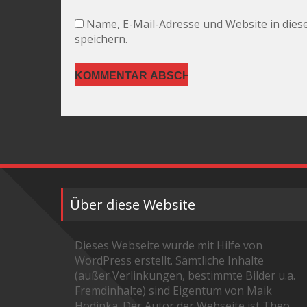
Name, E-Mail-Adresse und Website in die
speichern.
Über diese Website
Dieses Webseite wurde mit Hilfe von
WordPress erstellt. Sämtliche Inhalte
(außer Verlinkungen, bestimmte Bilder u.a.
Fremdinhalte) sind Eigentum von Maik
Hodinka. Der Autor der Webseite ist Theo