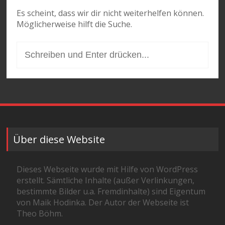
Es scheint, dass wir dir nicht weiterhelfen können.
Möglicherweise hilft die Suche.
Suchen
nach:
Über diese Website
Dieses Webseite wurde mit Hilfe von WordPress
erstellt. Sämtliche Inhalte (außer Verlinkungen,
bestimmte Bilder u.a. Fremdinhalte) sind Eigentum
von Maik Hodinka. Der Autor der Webseite ist
Theo Böhm.